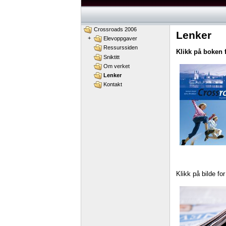
Crossroads 2006
Lenker
+
Elevoppgaver
Ressurssiden
Klikk på boken 
Sniktitt
Om verket
Lenker
Kontakt
Klikk på bilde fo