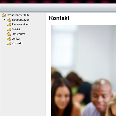
Crossroads 2006
Kontakt
+
Elevoppgaver
Ressurssiden
Sniktitt
Om verket
Lenker
Kontakt