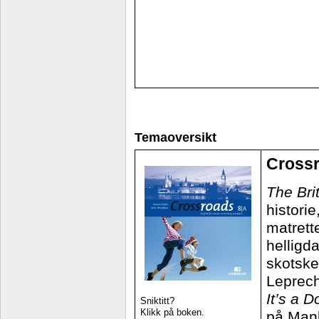
Temaoversikt
Cross
The Brit
histori
matrett
helligda
skotske
Leprec
It’s a 
Sniktitt?
Klikk på boken.
på Manh