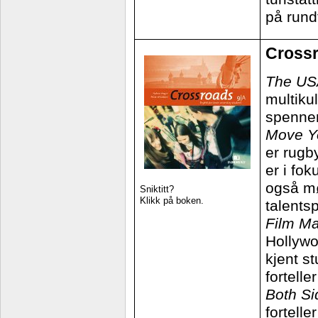
på rund
Cross
The US
multikul
spennen
Move Y
er rugb
er i fok
også møt
Sniktitt?
Klikk på boken.
talentsp
Film Ma
Hollywo
kjent s
fortelle
Both Si
fortell