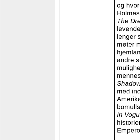
og hvor
Holmes 
The Dr
levende
lenger 
møter m
hjemlan
andre s
mulighe
mennes
Shadows
med ind
Amerika
bomulls
In Vogu
histori
Emperor