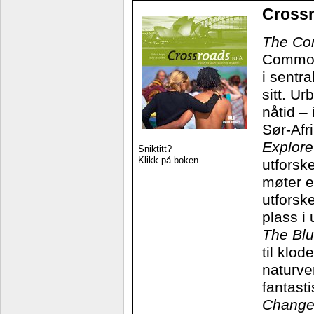
Cross
The Co
Common
i sentr
sitt. Ur
nåtid –
Sør-Afri
Explore
Sniktitt?
Klikk på boken.
utforske
møter e
utforsk
plass i 
The Blu
til klo
naturve
fantast
Change