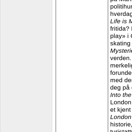
politihu
hverdag
Life is
fritida?
play» i 
skating
Mysteri
verden. 
merkeli
forunde
med den
deg på 
Into th
London 
et kjent
London
historie
turista