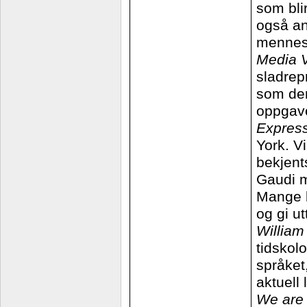
som blir
også an
mennes
Media 
sladrep
som den
oppgave
Expres
York. Vi
bekjent
Gaudi m
Mange b
og gi ut
Willia
tidskol
språket
aktuell 
We are 