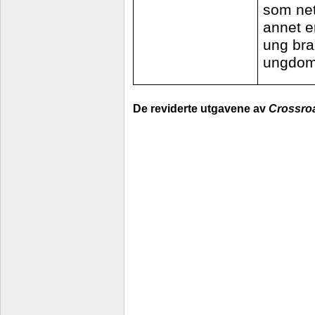
som net
annet en
ung bra
ungdom 
De reviderte utgavene av
Crossro